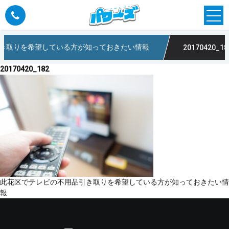
き取りを希望している方が知っておきたい情報
20170420_18
20170420_182
投
此花区でテレビの不用品引き取りを希望している方が知っておきたい情
稿
報
ナ
ビ
ゲ