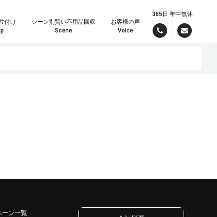
365日 年中無休
片付け
シーン別賢い不用品回収
お客様の声
up
Scene
Voice
んでお引き受けいたしますので、まずはパワーズまでご連絡ください！
理の時は定額制が大変お得です。
現場スタッフより最短で折り返しご連絡差し上げます。しっかりしたお見積りをメールでご希望の方は
ペーン一覧