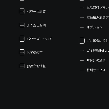
ー
単品回収プラン
シ
パワーズ品質
ョ
定額積み放題プ
ン
よくある質問
オプション
パワーズについて
ゴミ屋敷の片付
ゴミ屋敷Before
お客様の声
片付けの流れ
お役立ち情報
特別サービス