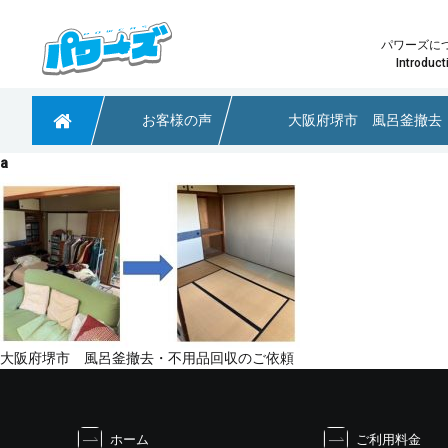
パワーズに
Introduct
お客様の声
大阪府堺市 風呂釜撤去
粗大ごみや不用品回収なら大阪のパワーズ
a
少量の不用品回収
パワーズ
どのプ
淀川区で引っ越しに伴う不用品回収のご依頼
大阪府茨木市 不用品回収のご依頼
大阪市阿倍野区で不用品回収のご依頼
投
大阪府堺市 風呂釜撤去・不用品回収のご依頼
稿
ナ
ビ
ホーム
ご利用料金
ゲ