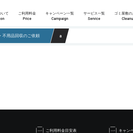
ついて
ご利用料金
キャンペーン一覧
サービス一覧
ゴミ屋敷の
ion
Price
Campaign
Service
Clean
・不用品回収のご依頼
a
や数点の粗大ごみ処分の場合は「単品回収プラン」がおすすめです。
はお客様へ最安・最善のプランをご提案することをお約束致します。
ランが最適化わからない場合はお気軽にスタッフまでお尋ね下さい。
家具・インテリア回収では大きさや量を問わずあらゆる回収物に対応いたします。また、状態の良い物やアンティーク家具などは買取も可能になりますので、処分の前に一度ご検討ください。もちろん、回収品が一点だけでも喜んで回収に伺いますので、遠慮なくご相談ください！
家電製品やパソコンの回収では家電リサイクル方を遵守し、個人情報が外部に漏れないよう安全に処分いたします。また、年式のの新しい製品については買取も可能になりますので、ご依頼の際にお尋ねください。その他、家電一点からの回収も喜
業界最安値水準の定額制積み放題プラン引引越時の大量の不用品・ゴミ処分、事業系ゴミ・産業廃棄物、ゴミ屋敷や遺品整
どのプランが最適かなど、お気軽にスタッフまでお尋ね下さい。
料金も軽トラサイズでなんと3,000円～最安でご提供！
こちらのメールフォームよりお問い合わせいただいた場合、
こちらのメールフォーム
ご利用料金目安表
キャン