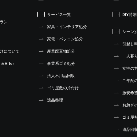
サービス一覧
DIY特
ラン
家具・インテリア処分
シーン
家電・パソコン処分
引越し
けについて
産業廃棄物処分
一人暮
＆After
事業系ゴミ処分
女性の
法人不用品回収
ご年配
ゴミ屋敷の片付け
激安希
遺品整理
お急ぎ
ゴミ屋
遺品回