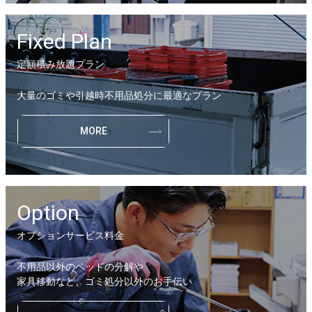
Fixed Plan
定額積み放題プラン
大量のゴミや引越時不用品処分に最適なプラン
MORE
Option
オプションサービス料金
不用品以外のベッドの分解や
家具移動など、ゴミ処分以外のお手伝い