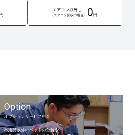
0
エアコン取外し
円
円
(エアコン回収の場合)
Option
オプションサービス料金
不用品以外のベッドの分解や