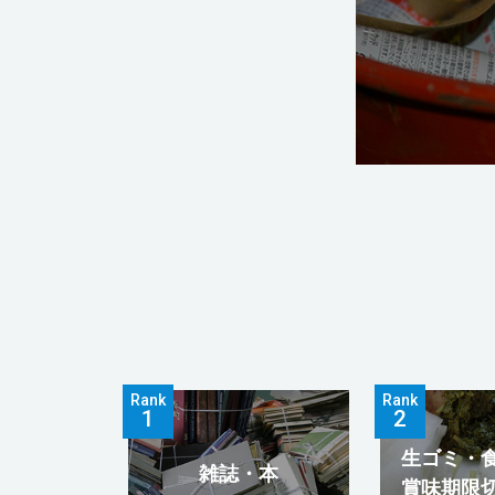
Rank
Rank
生ゴミ・
雑誌・本
賞味期限