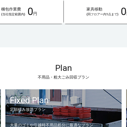
0
0
梱包作業費
家具移動
円
(当社指定範囲内)
(同フロアー内1点まで)
Plan
不用品・粗大ごみ回収プラン
Fixed Plan
定額積み放題プラン
大量のゴミや引越時不用品処分に最適なプラン