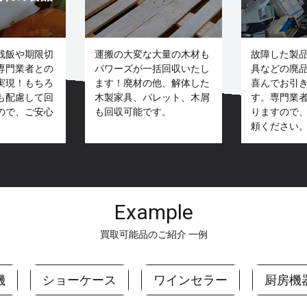
残飯や期限切
運搬の大変な大量の木材も
故障した製
専門業者との
パワーズが一括回収いたし
具などの廃
実現！もちろ
ます！廃材の他、解体した
喜んでお引
も配慮して回
木製家具、パレット、木屑
す。専門業
ので、ご安心
も回収可能です。
りますので
頼ください
Example
買取可能品のご紹介 一例
機
ショーケース
ワインセラー
厨房機