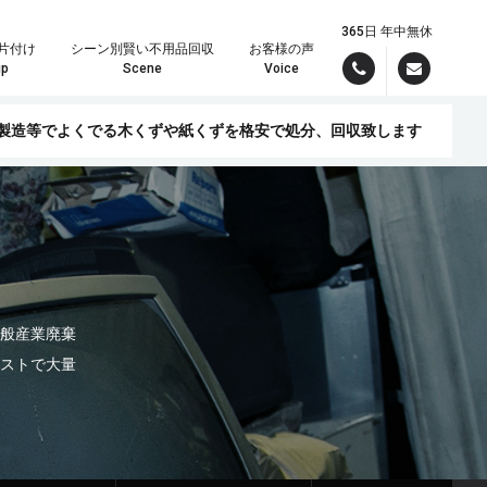
365日 年中無休
片付け
シーン別賢い不用品回収
お客様の声
up
Scene
Voice
製造等でよくでる木くずや紙くずを格安で処分、回収致します
んでお引き受けいたしますので、まずはパワーズまでご連絡ください！
理の時は定額制が大変お得です。
現場スタッフより最短で折り返しご連絡差し上げます。しっかりしたお見積りをメールでご希望の方は
般産業廃棄
ストで大量