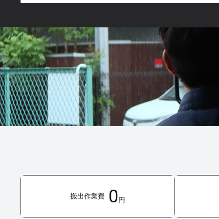
0
搬出作業費
円