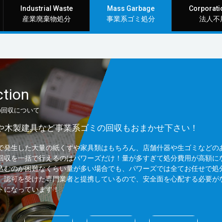
Industrial Waste
Mass Garbage
Corporati
産業廃棄物処分
事業系ゴミ処分
法人不
ction
の回収について
や木製建具など事業系ゴミの回収もおまかせ下さい！
で発生した大量の紙くずや家具類はもちろん、店舗什器や生ゴミなどの
回収を一括で行えるのはパワーズだけ！量が多すぎて処分費用が高額に
込むのが困難なくらい量が多い場合でも、パワーズでは全てお任せで処
。認可を受けた専門業者と提携しているので、安全面を心配する必要が
トになっています！