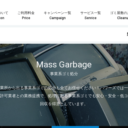
ついて
ご利用料金
キャンペーン一覧
サービス一覧
ゴミ屋敷の
ion
Price
Campaign
Service
Clean
Mass Garbage
事業系ゴミ処分
や数点の粗大ごみ処分の場合は「単品回収プラン」がおすすめです。
はお客様へ最安・最善のプランをご提案することをお約束致します。
ランが最適化わからない場合はお気軽にスタッフまでお尋ね下さい。
家具・インテリア回収では大きさや量を問わずあらゆる回収物に対応いたします。また、状態の良い物やアンティーク家具などは買取も可能になりますので、処分の前に一度ご検討ください。もちろん、回収品が一点だけでも喜んで回収に伺いますので、遠慮なくご相談ください！
家電製品やパソコンの回収では家電リサイクル方を遵守し、個人情報が外部に漏れないよう安全に処分いたします。また、年式のの新しい製品については買取も可能になりますので、ご依頼の際にお尋ねください。その他、家電一点からの回収も喜
業界最安値水準の定額制積み放題プラン引引越時の大量の不用品・ゴミ処分、事業系ゴミ・産業廃棄物、ゴミ屋敷や遺品整
どのプランが最適かなど、お気軽にスタッフまでお尋ね下さい。
料金も軽トラサイズでなんと3,000円～最安でご提供！
こちらのメールフォームよりお問い合わせいただいた場合、
こちらのメールフォーム
業所から出る事業系ゴミの処分も全てお任せください！パワーズでは一
許可業者との業務提携で、処理に困る事業系ゴミでも安心・安全・低コ
回収を得意としています。