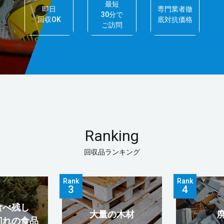
最短
即日
専門業者徹
30分で
回収OK
底対抗価格
ご訪問
Ranking
回収品ランキング
Rank
Rank
食べ残し
大量の木材
切れの食品