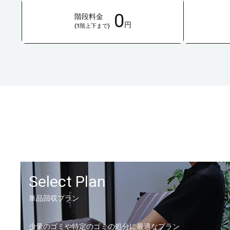
0
階段料金
円
(1階上下まで)
Select Plan
単品回収プラン
少量のゴミや特定のゴミの処分に最適なプラン