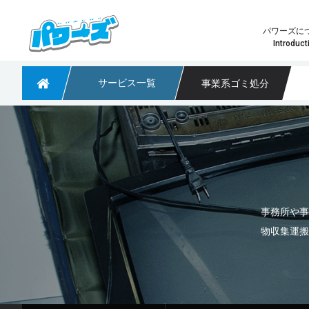
パワーズに
Introduct
サービス一覧
事業系ゴミ処分
粗大ごみや不用品回収なら大阪のパワーズ
少量の不用品回収
パワーズ
どのプ
事務所や事
淀川区で引っ越しに伴う不用品回収のご依頼
大阪府茨木市 不用品回収のご依頼
大阪市阿倍野区で不用品回収のご依頼
物収集運搬