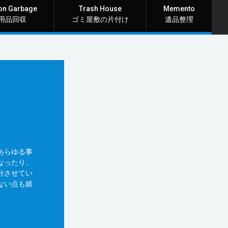
on Garbage
Trash House
Memento
用品回収
ゴミ屋敷の片付け
遺品整理
あらゆる事
なったり、
分させてい
ない点も嬉