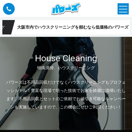
大阪市内でハウスクリーニングを頼むなら低価格のパワーズ
ング
House Cleaning
特殊清掃、ハウスクリーニング
パワーズは不用品回収だけでなくハウスクリーニングもプロフェ
ッショナル！豊富な現場で培った技術でお家を綺麗に清掃いたし
ます。不用品回収とセットのご依頼でお値引き可能なキャンペー
ンも実施していますので、この機会にぜひご利用ください！