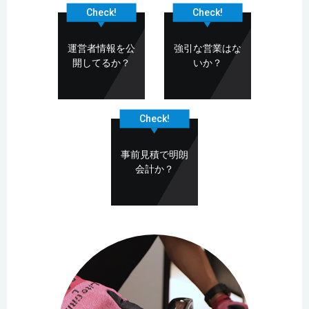
Check!
Check!
運営者情報を公
強引な営業はな
開してるか？
いか？
Check!
事前見積で明朗
会計か？