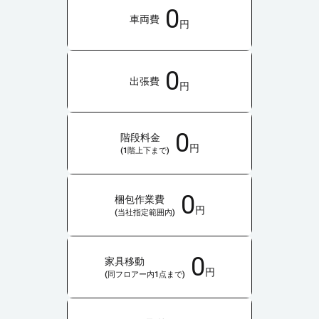
0
車両費
円
0
出張費
円
0
階段料金
円
(1階上下まで)
0
梱包作業費
円
(当社指定範囲内)
0
家具移動
円
(同フロアー内1点まで)