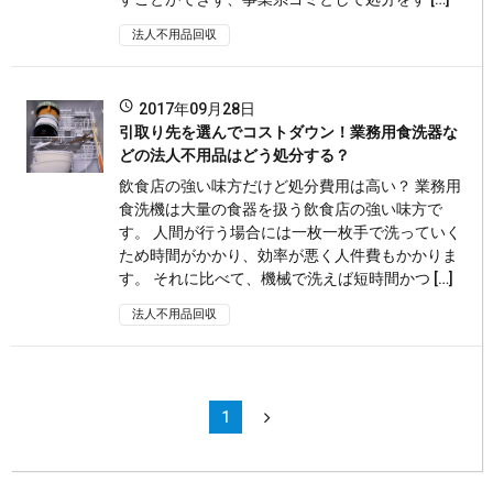
法人不用品回収
2017年09月28日
引取り先を選んでコストダウン！業務用食洗器な
どの法人不用品はどう処分する？
飲食店の強い味方だけど処分費用は高い？ 業務用
食洗機は大量の食器を扱う飲食店の強い味方で
す。 人間が行う場合には一枚一枚手で洗っていく
ため時間がかかり、効率が悪く人件費もかかりま
す。 それに比べて、機械で洗えば短時間かつ […]
法人不用品回収
1
2
3
4
5
6
7