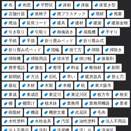
布
布団
平野区
床材
床板
床置き型
店舗什器
座椅子
廃プラスチック
廃材
廃棄
廃油
延長コード
建具
建材
建築
建築金物
引き取り
引取り
御魂抜き
扇風機
手すり
手紙
手袋
折り畳みベッド
折り畳み式
折り畳み式ベッド
指輪
捨て方
掃除
掃除き
掃除機
掃除用品
排水管
掛け軸
接着剤
携帯電話
撤去
整理
料金
断熱材
新聞
新聞紙
方法
旧札
早い
暖房器具
替え刃
最短
木材
木製
本棚
机
東大阪市
東成
東成区
東淀川
東淀川区
枚方市
格安
棚
棚受け
植木鉢
業務用
業務用機器
業者
樹脂材
機器
機密文書
此花区
毛布
水性塗料
水栓金具
汚泥
油性塗料
法人不用品
法人不要品
洗剤
洗濯機
流し台
浪速区