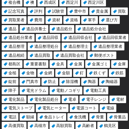
複合機
襖
西成区
西淀川
西淀川区
記念写真
評判
試験管
豊中市
貴金属
買取
買取業者
費用
資材
資格
軍手
選び方
遺品
遺品供養士
遺品処分
遺品処分会社
遺品処分業者
遺品回収
遺品回収会社
遺品回収業者
遺品整理
遺品整理処分
遺品整理士
遺品整理業者
遺品相続
遺品買取
遺品買取会社
郵便ポスト
都島区
重要書類
金具
金属
金属ゴミ
金庫
金槌
金物
金網
金額
釘
鉄くず
鉄筋
錠前
門真市
防止
除湿機
陶器
陶磁器
障子
電光ドラム
電動ノコギリ
電動工具
電化製品
電化製品処分
電卓
電子レンジ
電材
電気ストーブ
電気ヒーター
電源コート
電線
電話
額縁
食品トレイ
食洗機
骨董
骨董品
高価買取
高槻市
高額買取
高齢者
鶴見区