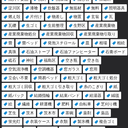
淀川区
漆喰
炊飯器
無垢材
無料
照明器具
燃え殻
片付け
物差し
物置
玄翁
瓦
瓦礫
生ゴミ
生前整理
生野区
産業廃棄物
産業廃棄物処分
産業廃棄物回収
産業廃棄物引取り
畳
畳ベッド
発泡スチロール
皿
相場
相続
真珠
石油ストーブ
石油ファンヒーター
石膏ボード
砥石
神社
福島区
空き瓶
空き缶
空気清浄機
空調機器
窓ガラス
窓用
立会い不要
簡易ベッド
粗大ゴミ
粗大ゴミ処分
粗大ゴミ回収
粗大ゴミ引き取り
糸のこぎり
紙
紙パック
結婚指輪
結束バンド
給湯器
絨毯
絵
繊維
耕運機
肥料
自転車
芝刈り機
芝生
茨木
茨木市
茶碗
薬剤
薬品
蛍光灯
衣装ケース
衣類
製氷機
複合ゴミ