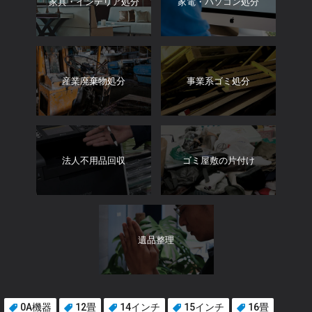
家具・インテリア処分
家電・パソコン処分
産業廃棄物処分
事業系ゴミ処分
法人不用品回収
ゴミ屋敷の片付け
遺品整理
0A機器
12畳
14インチ
15インチ
16畳