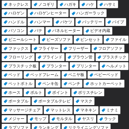
ネックレス
ノコギリ
ハガキ
ハケ
ハサミ
ハロゲン
ハロゲンヒーター
ハンガーラック
ハンドル
ハンマー
バケツ
バッテリー
パイプ
パソコン
パテ
パネルヒーター
ビデオ内蔵
ビニールシート
ビーズソファ
ピンセット
ファイル
ファックス
フライヤー
フリーザー
フロアソファ
フローリング
ブラインド
ブラウン管
プラスチック
プラスチック板
プランター
プリンター
ヘルメット
ベッド
ベッドフレーム
ベニヤ板
ベビーベッド
ペットボトル
ペンキ缶
ペンチ
ホットカーペット
ホース
ボルト
ポイント
ポリスチレン
ポータブル
ポータブルテレビ
マスク
マッサージチェア
マットレス
マネキン
ミナミ
メジャー
モップ
モルタル
ヤスリ
ラック
ラブソファ
ランキング
リクライニングソファ