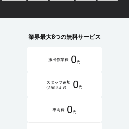
業界最大8つの無料サービス
0
搬出作業費
円
0
スタッフ追加
円
(追加1名まで)
0
車両費
円