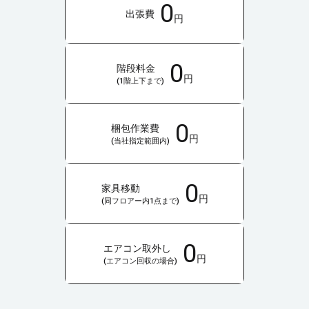
0
出張費
円
0
階段料金
円
(1階上下まで)
0
梱包作業費
円
(当社指定範囲内)
0
家具移動
円
(同フロアー内1点まで)
0
エアコン取外し
円
(エアコン回収の場合)