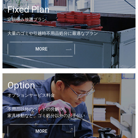
Fixed Plan
定額積み放題プラン
大量のゴミや引越時不用品処分に最適なプラン
MORE
Option
オプションサービス料金
不用品以外のベッドの分解や
家具移動など、ゴミ処分以外のお手伝い
MORE