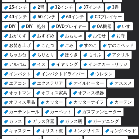
25インチ
2畳
32インチ
37インチ
3畳
40インチ
50インチ
60インチ
CDプレイヤー
DIY
DIY 処分
DVDプレイヤー
OA機器
いす
おがくず
おすすめ
おもちゃ
お任せ
お寺
お焚き上げ
こたつ
ごみ
すのこ
すのこベッド
ちゃぶ台
ちりとり
ほうき
もうふ
アクリル
アルバム
イス
イヤリング
インクカートリッジ
インパクト
インパクトドライバー
ウレタン
エアコン
エクステリア
オイルヒーター
オススメ
オットマン
オフィス家具
オフィス機器
オフィス用品
カッター
カッターナイフ
カーテン
カーテンレール
カーペット
ガスファンヒーター
ガラス
ガラス容器
ガラス瓶
ガーデニング
キャスター
キリスト教
キングサイズ
キングベッド