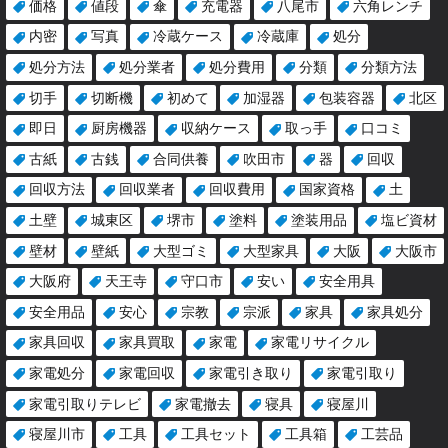
価格
値段
傘
充電器
八尾市
六角レンチ
内密
写真
冷蔵ケース
冷蔵庫
処分
処分方法
処分業者
処分費用
分類
分類方法
切手
切断機
初めて
加湿器
包装容器
北区
即日
厨房機器
収納ケース
取っ手
口コミ
古紙
古銭
合同供養
吹田市
器
回収
回収方法
回収業者
回収費用
国家資格
土
土壁
城東区
堺市
塗料
塗装用品
塩ビ資材
壁材
壁紙
大型ゴミ
大型家具
大阪
大阪市
大阪府
天王寺
守口市
安い
安全用具
安全用品
安心
宗教
宗派
家具
家具処分
家具回収
家具買取
家電
家電リサイクル
家電処分
家電回収
家電引き取り
家電引取り
家電引取りテレビ
家電撤去
寝具
寝屋川
寝屋川市
工具
工具セット
工具箱
工芸品