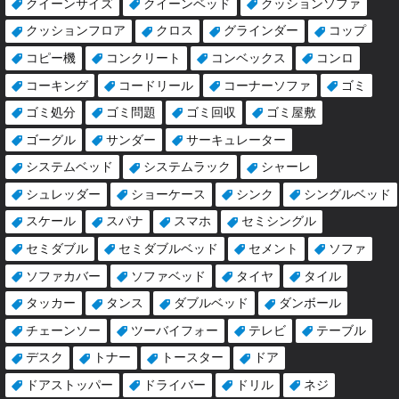
クイーンサイズ
クイーンベッド
クッションソファ
クッションフロア
クロス
グラインダー
コップ
コピー機
コンクリート
コンベックス
コンロ
コーキング
コードリール
コーナーソファ
ゴミ
ゴミ処分
ゴミ問題
ゴミ回収
ゴミ屋敷
ゴーグル
サンダー
サーキュレーター
システムベッド
システムラック
シャーレ
シュレッダー
ショーケース
シンク
シングルベッド
スケール
スパナ
スマホ
セミシングル
セミダブル
セミダブルベッド
セメント
ソファ
ソファカバー
ソファベッド
タイヤ
タイル
タッカー
タンス
ダブルベッド
ダンボール
チェーンソー
ツーバイフォー
テレビ
テーブル
デスク
トナー
トースター
ドア
ドアストッパー
ドライバー
ドリル
ネジ