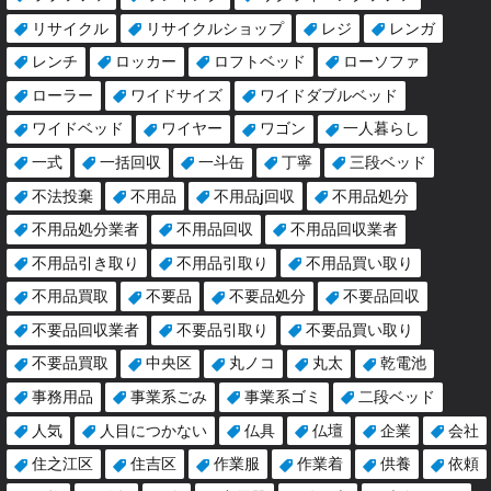
リサイクル
リサイクルショップ
レジ
レンガ
レンチ
ロッカー
ロフトベッド
ローソファ
ローラー
ワイドサイズ
ワイドダブルベッド
ワイドベッド
ワイヤー
ワゴン
一人暮らし
一式
一括回収
一斗缶
丁寧
三段ベッド
不法投棄
不用品
不用品j回収
不用品処分
不用品処分業者
不用品回収
不用品回収業者
不用品引き取り
不用品引取り
不用品買い取り
不用品買取
不要品
不要品処分
不要品回収
不要品回収業者
不要品引取り
不要品買い取り
不要品買取
中央区
丸ノコ
丸太
乾電池
事務用品
事業系ごみ
事業系ゴミ
二段ベッド
人気
人目につかない
仏具
仏壇
企業
会社
住之江区
住吉区
作業服
作業着
供養
依頼