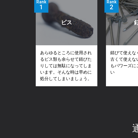
Rank
Rank
ビス
あらゆるところに使用され
錆びて使えな
るビス類も余らせて錆びた
古くて使えな
りしては無駄になってしま
もパワーズに
います。そんな時は早めに
い
処分してしまいましょう。