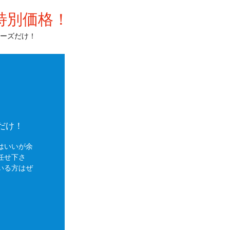
特別価格！
ーズだけ！
だけ！
はいいが余
任せ下さ
いる方はぜ