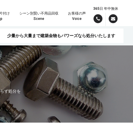
365日 年中無休
片付け
シーン別賢い不用品回収
お客様の声
up
Scene
Voice
少量から大量まで建築金物もパワーズなら処分いたします
んでお引き受けいたしますので、まずはパワーズまでご連絡ください！
理の時は定額制が大変お得です。
現場スタッフより最短で折り返しご連絡差し上げます。しっかりしたお見積りをメールでご希望の方は
らず処分を