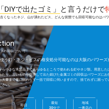
「DIYで出たゴミ」
と言うだけで
古くなったネジ、山が潰れたビス、どんな状態でも回収可能なのはパワ
ction
ビスの回収について
よく使う釘・ネジ・ビスの格安処分可能なのは大阪のパワーズ
から小さな木製品まであらゆるところで使われる釘やネジ類。用意した
ったり、古いものを交換して出た錆びた金属ゴミの回収はパワーズにお
ら大量まで量に関わらず一括で回収に伺いますので、捨てれずに困って
ださい。
最短
地域
即日
30分で
一番店の