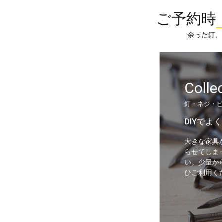
ご予約時
余った釘、
Colle
釘・ネジ・
DIYで
大きな家具
らせてしま
い。少量か
ひご利用く