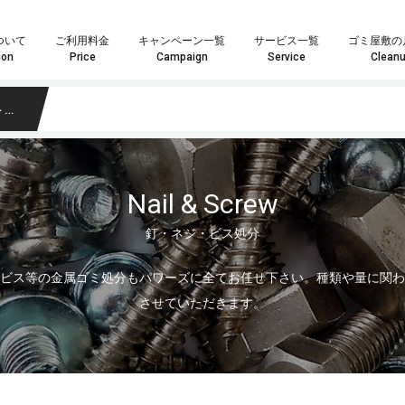
ついて
ご利用料金
キャンペーン一覧
サービス一覧
ゴミ屋敷の
ion
Price
Campaign
Service
Clean
て
Nail & Screw
釘・ネジ・ビス処分
や数点の粗大ごみ処分の場合は「単品回収プラン」がおすすめです。
はお客様へ最安・最善のプランをご提案することをお約束致します。
ランが最適化わからない場合はお気軽にスタッフまでお尋ね下さい。
家具・インテリア回収では大きさや量を問わずあらゆる回収物に対応いたします。また、状態の良い物やアンティーク家具などは買取も可能になりますので、処分の前に一度ご検討ください。もちろん、回収品が一点だけでも喜んで回収に伺いますので、遠慮なくご相談ください！
家電製品やパソコンの回収では家電リサイクル方を遵守し、個人情報が外部に漏れないよう安全に処分いたします。また、年式のの新しい製品については買取も可能になりますので、ご依頼の際にお尋ねください。その他、家電一点からの回収も喜
業界最安値水準の定額制積み放題プラン引引越時の大量の不用品・ゴミ処分、事業系ゴミ・産業廃棄物、ゴミ屋敷や遺品整
どのプランが最適かなど、お気軽にスタッフまでお尋ね下さい。
料金も軽トラサイズでなんと3,000円～最安でご提供！
こちらのメールフォームよりお問い合わせいただいた場合、
こちらのメールフォーム
ビス等の金属ゴミ処分もパワーズに全てお任せ下さい。種類や量に関わ
させていただきます。