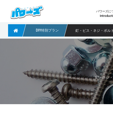
パワーズに
Introduct
DIY特別プラン
釘・ビス・ネジ・ボルト等の鉄製品処分につい
粗大ごみや不用品回収なら大阪のパワーズ
少量の不用品回収
パワーズ
どのプ
釘・ネジ・
淀川区で引っ越しに伴う不用品回収のご依頼
大阪府茨木市 不用品回収のご依頼
大阪市阿倍野区で不用品回収のご依頼