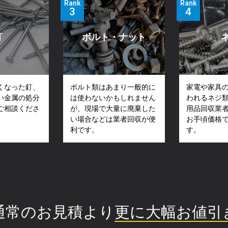
Rank
Rank
釘
ボルト・ナット
くなった釘、
ボルト類はあまり一般的に
家電や家具
い金属の処分
は使わないかもしれません
われるネジ
ご相談くださ
が、現場で大量に廃棄した
用品回収業
い場合などは業者回収が便
お手頃価格
利です。
す。
通常のお見積より
更に大幅お値引