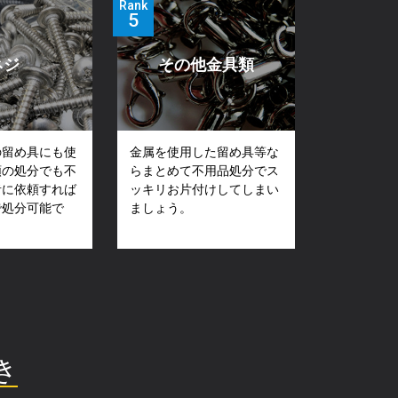
Rank
ネジ
その他金具類
の留め具にも使
金属を使用した留め具等な
類の処分でも不
らまとめて不用品処分でス
者に依頼すれば
ッキリお片付けしてしまい
で処分可能で
ましょう。
き