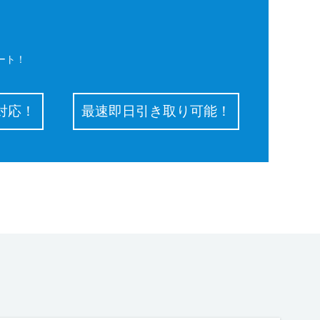
ート！
対応！
最速即日引き取り可能！