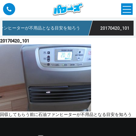
ァンヒーターが不用品となる目安を知ろう
20170420_101
20170420_101
投
回収してもらう前に石油ファンヒーターが不用品となる目安を知ろう
稿
ナ
ビ