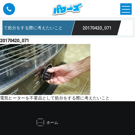
して処分をする際に考えたいこと
20170420_071
20170420_071
投
電気ヒーターを不要品として処分をする際に考えたいこと
稿
ナ
ビ
ホーム
ゲ
ー