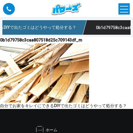
るDIYで出たゴミはどうやって処分する？
0b1d79758c3caa807518d25c709
0b1d79758c3caa807518d25c709143df_m
投
自分でお家をキレイにできるDIYで出たゴミはどうやって処分する？
稿
ナ
ビ
ホーム
ゲ