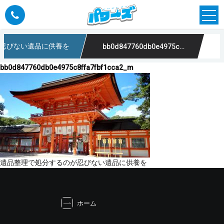
忍びない遺品に供養を
bb0d847760db0e4975c8ffa7fbf1cca2_m
bb0d847760db0e4975c8ffa7fbf1cca2_m
投
遺品整理で処分するのが忍びない遺品に供養を
稿
ナ
ビ
ホーム
ゲ
ー