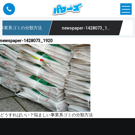
事業系ゴミの分類方法
newspaper-1428073_1920
newspaper-1428073_1920
投
どうすればいい？悩ましい事業系ゴミの分類方法
稿
ナ
ビ