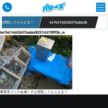
は買取してもらえる？
6e76d14d62b976abbd8257cfd70fff5b_m
6e76d14d62b976abbd8257cfd70fff5b_m
投
事業系ゴミの金属くずは買取してもらえる？
稿
ナ
ビ