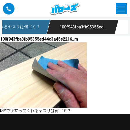
くれるヤスリは何ゴミ？
100f943fba3fb95355ed44c3a45e2216_m
100f943fba3fb95355ed44c3a45e2216_m
投
DIYで役立ってくれるヤスリは何ゴミ？
稿
ナ
ビ