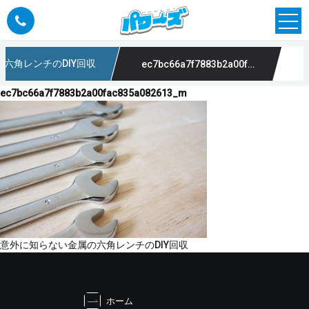
六角レンチのDIY回収
ec7bc66a7f7883b2a00fac835a082613_m
ec7bc66a7f7883b2a00fac835a082613_m
投
意外に知らない金属の六角レンチのDIY回収
稿
ナ
ビ
ホーム
ゲ