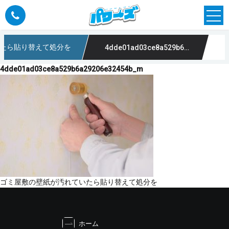
たら貼り替えて処分を
4dde01ad03ce8a529b6a29206e32454b_m
4dde01ad03ce8a529b6a29206e32454b_m
投
ゴミ屋敷の壁紙が汚れていたら貼り替えて処分を
稿
ナ
ビ
ホーム
ゲ