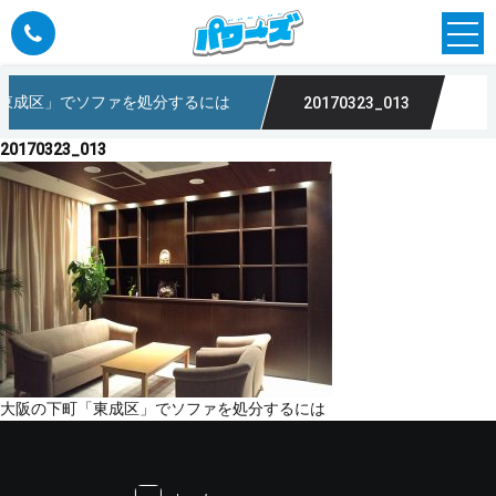
東成区」でソファを処分するには
20170323_013
20170323_013
投
大阪の下町「東成区」でソファを処分するには
稿
ナ
ビ