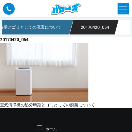
時期とゴミとしての廃棄について
20170420_054
20170420_054
投
空気清浄機の処分時期とゴミとしての廃棄について
稿
ナ
ビ
ホーム
ゲ