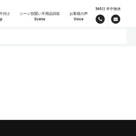
365日 年中無休
片付け
シーン別賢い不用品回収
お客様の声
up
Scene
Voice
んでお引き受けいたしますので、まずはパワーズまでご連絡ください！
理の時は定額制が大変お得です。
現場スタッフより最短で折り返しご連絡差し上げます。しっかりしたお見積りをメールでご希望の方は