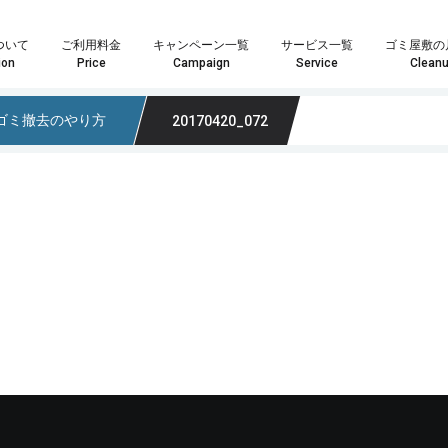
ついて
ご利用料金
キャンペーン一覧
サービス一覧
ゴミ屋敷の
ion
Price
Campaign
Service
Clean
ゴミ撤去のやり方
20170420_072
や数点の粗大ごみ処分の場合は「単品回収プラン」がおすすめです。
はお客様へ最安・最善のプランをご提案することをお約束致します。
ランが最適化わからない場合はお気軽にスタッフまでお尋ね下さい。
家具・インテリア回収では大きさや量を問わずあらゆる回収物に対応いたします。また、状態の良い物やアンティーク家具などは買取も可能になりますので、処分の前に一度ご検討ください。もちろん、回収品が一点だけでも喜んで回収に伺いますので、遠慮なくご相談ください！
家電製品やパソコンの回収では家電リサイクル方を遵守し、個人情報が外部に漏れないよう安全に処分いたします。また、年式のの新しい製品については買取も可能になりますので、ご依頼の際にお尋ねください。その他、家電一点からの回収も喜
業界最安値水準の定額制積み放題プラン引引越時の大量の不用品・ゴミ処分、事業系ゴミ・産業廃棄物、ゴミ屋敷や遺品整
どのプランが最適かなど、お気軽にスタッフまでお尋ね下さい。
料金も軽トラサイズでなんと3,000円～最安でご提供！
こちらのメールフォームよりお問い合わせいただいた場合、
こちらのメールフォーム