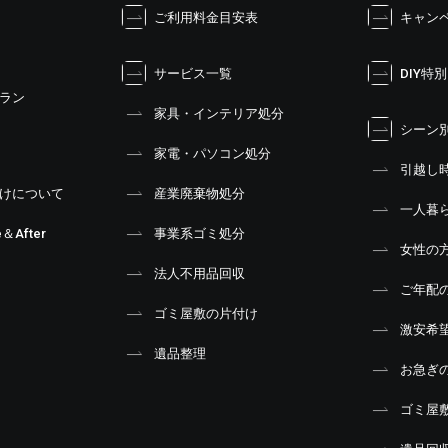
ご利用料金目安表
キャン
サービス一覧
DIY特
ラン
家具・インテリア処分
シーン
家電・パソコン処分
引越し
けについて
産業廃棄物処分
一人暮
＆After
事業系ゴミ処分
女性の
法人不用品回収
ご年配
ゴミ屋敷の片付け
激安希
遺品整理
お急ぎ
ゴミ屋