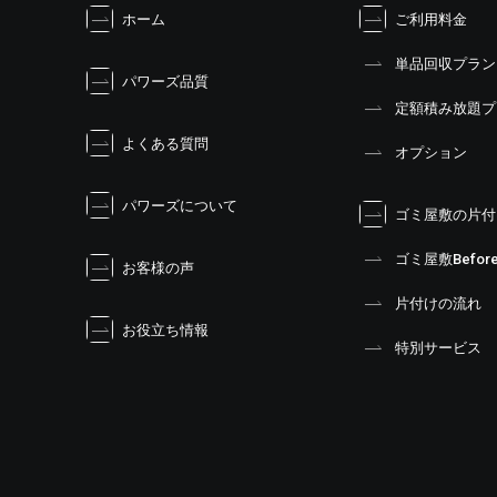
ホーム
ご利用料金
ゲ
ー
単品回収プラン
シ
パワーズ品質
ョ
定額積み放題プ
ン
よくある質問
オプション
パワーズについて
ゴミ屋敷の片付
ゴミ屋敷Before
お客様の声
片付けの流れ
お役立ち情報
特別サービス