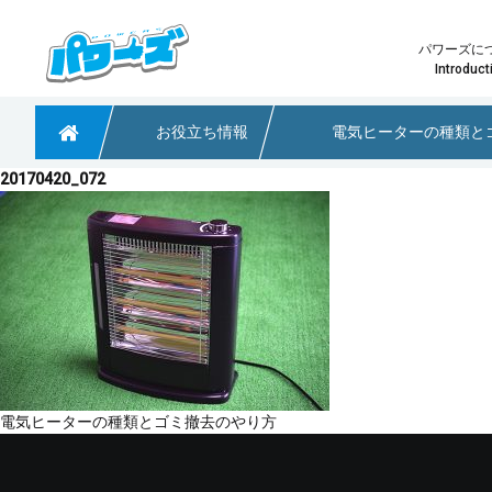
パワーズに
Introduct
お役立ち情報
電気ヒーターの種類と
粗大ごみや不用品回収なら大阪のパワーズ
20170420_072
少量の不用品回収
パワーズ
どのプ
淀川区で引っ越しに伴う不用品回収のご依頼
大阪府茨木市 不用品回収のご依頼
大阪市阿倍野区で不用品回収のご依頼
投
電気ヒーターの種類とゴミ撤去のやり方
稿
ナ
ビ