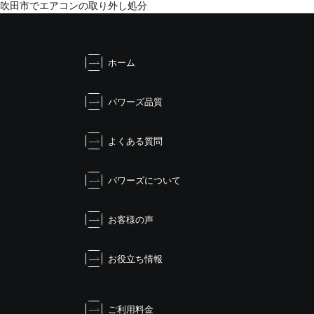
投
吹田市でエアコンの取り外し処分
稿
ナ
ビ
ホーム
ゲ
ー
シ
パワーズ品質
ョ
ン
よくある質問
パワーズについて
お客様の声
お役立ち情報
ご利用料金