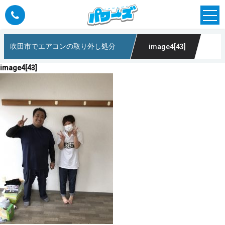
吹田市でエアコンの取り外し処分
image4[43]
阪のパワーズ
image4[43]