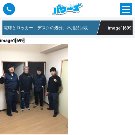
、電球とロッカー、デスクの処分、不用品回収
image1[699]
image1[699]