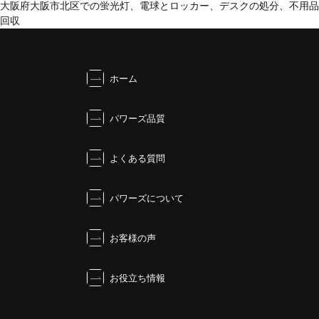
投
大阪府大阪市北区での蛍光灯、電球とロッカー、デスクの処分、不用品
稿
回収
ナ
ビ
ゲ
ホーム
ー
シ
ョ
パワーズ品質
ン
よくある質問
パワーズについて
お客様の声
お役立ち情報