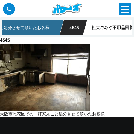
と処分させて頂いたお客様
粗大ごみや不用品回収
4545
4545
投
大阪市此花区での一軒家丸ごと処分させて頂いたお客様
稿
ナ
ビ