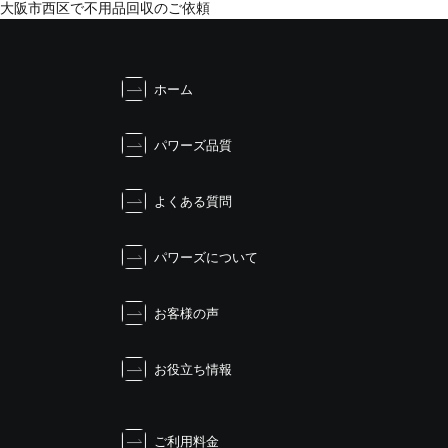
投
大阪市西区で不用品回収のご依頼
稿
ナ
ビ
ホーム
ゲ
ー
シ
パワーズ品質
ョ
ン
よくある質問
パワーズについて
お客様の声
お役立ち情報
ご利用料金