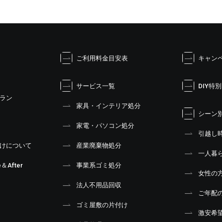
ご利用料金目安表
キャン
サービス一覧
DIY特
ラン
家具・インテリア処分
シーン
家電・パソコン処分
引越し
けについて
産業廃棄物処分
一人暮
＆After
事業系ゴミ処分
女性の
法人不用品回収
ご年配
ゴミ屋敷の片付け
激安希