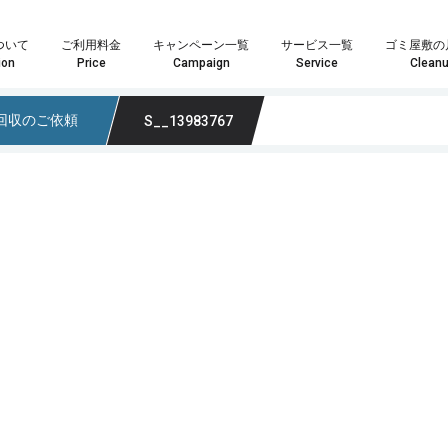
ついて
ご利用料金
キャンペーン一覧
サービス一覧
ゴミ屋敷の
ion
Price
Campaign
Service
Clean
回収のご依頼
S__13983767
や数点の粗大ごみ処分の場合は「単品回収プラン」がおすすめです。
はお客様へ最安・最善のプランをご提案することをお約束致します。
ランが最適化わからない場合はお気軽にスタッフまでお尋ね下さい。
家具・インテリア回収では大きさや量を問わずあらゆる回収物に対応いたします。また、状態の良い物やアンティーク家具などは買取も可能になりますので、処分の前に一度ご検討ください。もちろん、回収品が一点だけでも喜んで回収に伺いますので、遠慮なくご相談ください！
家電製品やパソコンの回収では家電リサイクル方を遵守し、個人情報が外部に漏れないよう安全に処分いたします。また、年式のの新しい製品については買取も可能になりますので、ご依頼の際にお尋ねください。その他、家電一点からの回収も喜
業界最安値水準の定額制積み放題プラン引引越時の大量の不用品・ゴミ処分、事業系ゴミ・産業廃棄物、ゴミ屋敷や遺品整
どのプランが最適かなど、お気軽にスタッフまでお尋ね下さい。
料金も軽トラサイズでなんと3,000円～最安でご提供！
こちらのメールフォームよりお問い合わせいただいた場合、
こちらのメールフォーム