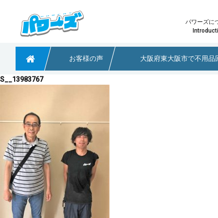
パワーズに
Introduct
お客様の声
大阪府東大阪市で不用品
粗大ごみや不用品回収なら大阪のパワーズ
S__13983767
少量の不用品回収
パワーズ
どのプ
淀川区で引っ越しに伴う不用品回収のご依頼
大阪府茨木市 不用品回収のご依頼
大阪市阿倍野区で不用品回収のご依頼