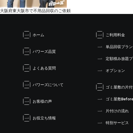
投
大阪府東大阪市で不用品回収のご依頼
稿
ナ
ビ
ホーム
ご利用料金
ゲ
ー
単品回収プラン
シ
パワーズ品質
ョ
定額積み放題プ
ン
よくある質問
オプション
パワーズについて
ゴミ屋敷の片付
ゴミ屋敷Before
お客様の声
片付けの流れ
お役立ち情報
特別サービス