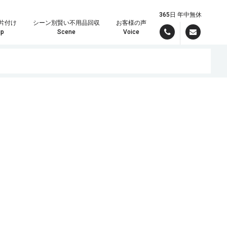
365日 年中無休
片付け
シーン別賢い不用品回収
お客様の声
up
Scene
Voice
んでお引き受けいたしますので、まずはパワーズまでご連絡ください！
理の時は定額制が大変お得です。
現場スタッフより最短で折り返しご連絡差し上げます。しっかりしたお見積りをメールでご希望の方は