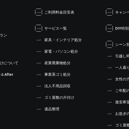
ご利用料金目安表
キャン
サービス一覧
DIY特
ラン
家具・インテリア処分
シーン
家電・パソコン処分
引越し
けについて
産業廃棄物処分
一人暮
＆After
事業系ゴミ処分
女性の
法人不用品回収
ご年配
ゴミ屋敷の片付け
激安希
遺品整理
お急ぎ
ゴミ屋