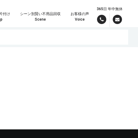
365日 年中無休
片付け
シーン別賢い不用品回収
お客様の声
up
Scene
Voice
んでお引き受けいたしますので、まずはパワーズまでご連絡ください！
理の時は定額制が大変お得です。
現場スタッフより最短で折り返しご連絡差し上げます。しっかりしたお見積りをメールでご希望の方は