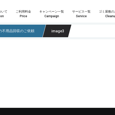
ついて
ご利用料金
キャンペーン一覧
サービス一覧
ゴミ屋敷の
ion
Price
Campaign
Service
Clean
の不用品回収のご依頼
image3
や数点の粗大ごみ処分の場合は「単品回収プラン」がおすすめです。
はお客様へ最安・最善のプランをご提案することをお約束致します。
ランが最適化わからない場合はお気軽にスタッフまでお尋ね下さい。
家具・インテリア回収では大きさや量を問わずあらゆる回収物に対応いたします。また、状態の良い物やアンティーク家具などは買取も可能になりますので、処分の前に一度ご検討ください。もちろん、回収品が一点だけでも喜んで回収に伺いますので、遠慮なくご相談ください！
家電製品やパソコンの回収では家電リサイクル方を遵守し、個人情報が外部に漏れないよう安全に処分いたします。また、年式のの新しい製品については買取も可能になりますので、ご依頼の際にお尋ねください。その他、家電一点からの回収も喜
業界最安値水準の定額制積み放題プラン引引越時の大量の不用品・ゴミ処分、事業系ゴミ・産業廃棄物、ゴミ屋敷や遺品整
どのプランが最適かなど、お気軽にスタッフまでお尋ね下さい。
料金も軽トラサイズでなんと3,000円～最安でご提供！
こちらのメールフォームよりお問い合わせいただいた場合、
こちらのメールフォーム