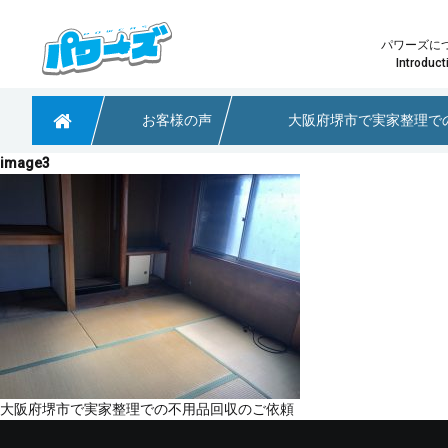
パワーズに
Introduct
お客様の声
大阪府堺市で実家整理で
粗大ごみや不用品回収なら大阪のパワーズ
image3
少量の不用品回収
パワーズ
どのプ
淀川区で引っ越しに伴う不用品回収のご依頼
大阪府茨木市 不用品回収のご依頼
大阪市阿倍野区で不用品回収のご依頼
投
大阪府堺市で実家整理での不用品回収のご依頼
稿