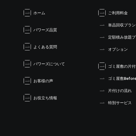
ナ
ビ
ホーム
ご利用料金
ゲ
ー
単品回収プラン
シ
パワーズ品質
ョ
定額積み放題プ
ン
よくある質問
オプション
パワーズについて
ゴミ屋敷の片付
ゴミ屋敷Before
お客様の声
片付けの流れ
お役立ち情報
特別サービス