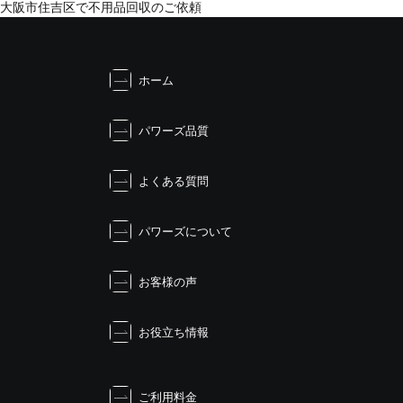
投
大阪市住吉区で不用品回収のご依頼
稿
ナ
ビ
ホーム
ゲ
ー
シ
パワーズ品質
ョ
ン
よくある質問
パワーズについて
お客様の声
お役立ち情報
ご利用料金