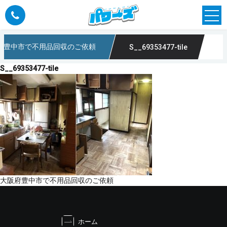
府豊中市で不用品回収のご依頼
S__69353477-tile
ーズ
S__69353477-tile
投
大阪府豊中市で不用品回収のご依頼
稿
ナ
ビ
ホーム
ゲ