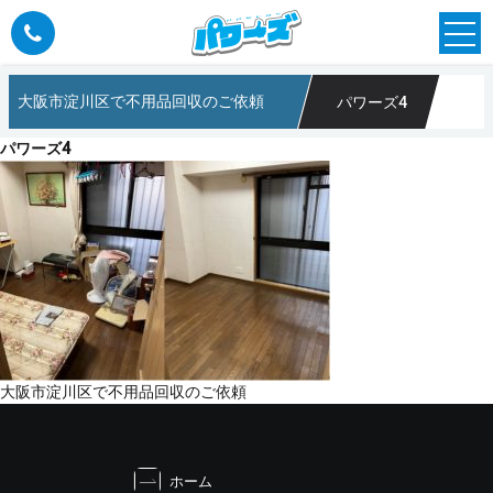
大阪市淀川区で不用品回収のご依頼
パワーズ4
のパワーズ
パワーズ4
投
大阪市淀川区で不用品回収のご依頼
稿
ナ
ビ
ホーム
ゲ