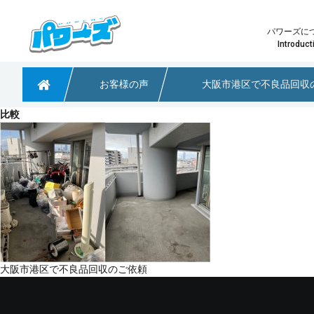
パワーズに
Introduct
お客様の声
大阪市港区で不良品回収
粗大ごみや不用品回収なら大阪のパワーズ
比較
少量の不用品回収
パワーズ
どのプ
淀川区で引っ越しに伴う不用品回収のご依頼
大阪府茨木市 不用品回収のご依頼
大阪市阿倍野区で不用品回収のご依頼
投
大阪市港区で不良品回収のご依頼
稿
ナ
ビ