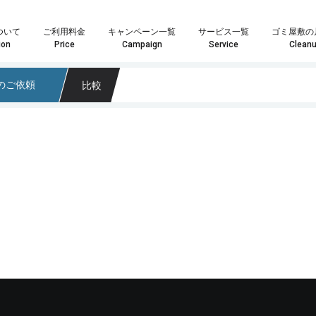
ついて
ご利用料金
キャンペーン一覧
サービス一覧
ゴミ屋敷の
ion
Price
Campaign
Service
Clean
のご依頼
比較
や数点の粗大ごみ処分の場合は「単品回収プラン」がおすすめです。
はお客様へ最安・最善のプランをご提案することをお約束致します。
ランが最適化わからない場合はお気軽にスタッフまでお尋ね下さい。
家具・インテリア回収では大きさや量を問わずあらゆる回収物に対応いたします。また、状態の良い物やアンティーク家具などは買取も可能になりますので、処分の前に一度ご検討ください。もちろん、回収品が一点だけでも喜んで回収に伺いますので、遠慮なくご相談ください！
家電製品やパソコンの回収では家電リサイクル方を遵守し、個人情報が外部に漏れないよう安全に処分いたします。また、年式のの新しい製品については買取も可能になりますので、ご依頼の際にお尋ねください。その他、家電一点からの回収も喜
業界最安値水準の定額制積み放題プラン引引越時の大量の不用品・ゴミ処分、事業系ゴミ・産業廃棄物、ゴミ屋敷や遺品整
どのプランが最適かなど、お気軽にスタッフまでお尋ね下さい。
料金も軽トラサイズでなんと3,000円～最安でご提供！
こちらのメールフォームよりお問い合わせいただいた場合、
こちらのメールフォーム