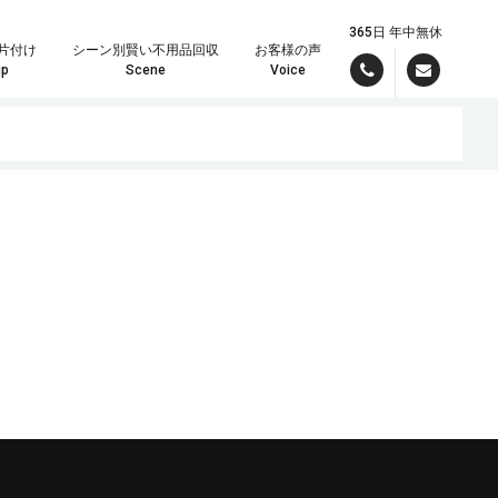
365日 年中無休
片付け
シーン別賢い不用品回収
お客様の声
up
Scene
Voice
んでお引き受けいたしますので、まずはパワーズまでご連絡ください！
理の時は定額制が大変お得です。
現場スタッフより最短で折り返しご連絡差し上げます。しっかりしたお見積りをメールでご希望の方は