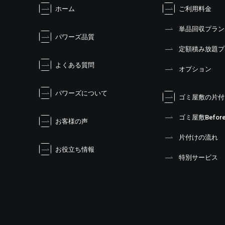
ホーム
ご利用料金
ゲ
ー
単品回収プラン
シ
パワーズ品質
ョ
定額積み放題プ
ン
よくある質問
オプション
パワーズについて
ゴミ屋敷の片付
ゴミ屋敷Before
お客様の声
片付けの流れ
お役立ち情報
特別サービス