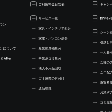
ご利用料金目安表
キャン
サービス一覧
DIY特
ラン
家具・インテリア処分
シーン
家電・パソコン処分
引越し
けについて
産業廃棄物処分
一人暮
＆After
事業系ゴミ処分
女性の
法人不用品回収
ご年配
ゴミ屋敷の片付け
激安希
遺品整理
お急ぎ
ゴミ屋