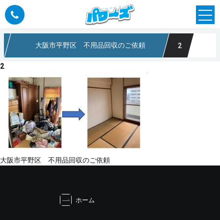
大阪市平野区 不用品回収のご依頼
2
なら大阪のパワーズ
2
投
大阪市平野区 不用品回収のご依頼
稿
ナ
ビ
ホーム
ゲ
ー