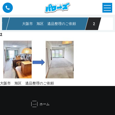
声
大阪市 旭区 遺品整理のご依頼
2
収なら大阪のパワーズ
2
投
大阪市 旭区 遺品整理のご依頼
稿
ナ
ビ
ホーム
ゲ
ー