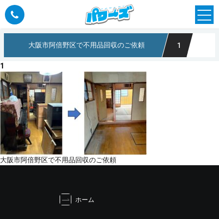
大阪市阿倍野区で不用品回収のご依頼
1
ら大阪のパワーズ
1
投
大阪市阿倍野区で不用品回収のご依頼
稿
ナ
ビ
ホーム
ゲ
ー