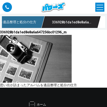
を遺品整理と処分の仕方
336928b1da1ed8e8a6a647256bc01296_m
336928b1da1ed8e8a6a647256bc01296_m
投
思い出が詰まったアルバムを遺品整理と処分の仕方
稿
ナ
ビ
ホーム
ゲ