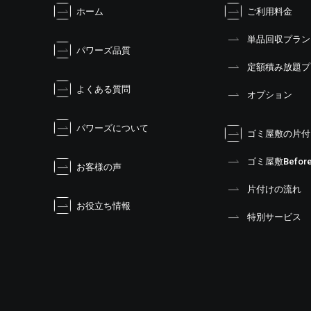
ホーム
ご利用料金
ゲ
ー
単品回収プラン
シ
パワーズ品質
ョ
定額積み放題プ
ン
よくある質問
オプション
パワーズについて
ゴミ屋敷の片付
ゴミ屋敷Before
お客様の声
片付けの流れ
お役立ち情報
特別サービス