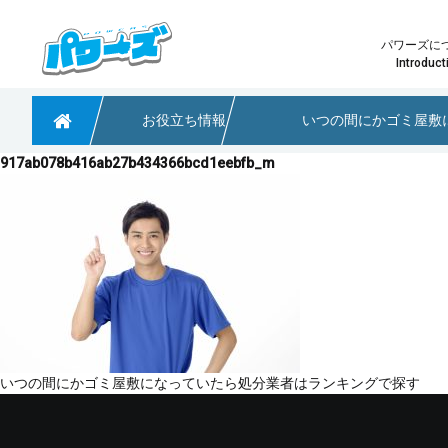
パワーズに
Introduct
お役立ち情報
いつの間にかゴミ屋敷
粗大ごみや不用品回収なら大阪のパワーズ
917ab078b416ab27b434366bcd1eebfb_m
少量の不用品回収
パワーズ
どのプ
淀川区で引っ越しに伴う不用品回収のご依頼
大阪府茨木市 不用品回収のご依頼
大阪市阿倍野区で不用品回収のご依頼
投
いつの間にかゴミ屋敷になっていたら処分業者はランキングで探す
稿
ナ
ビ