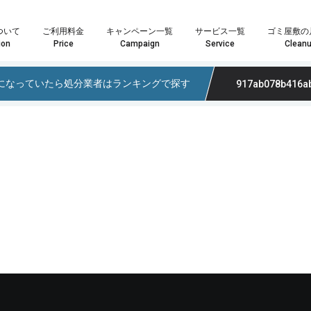
ついて
ご利用料金
キャンペーン一覧
サービス一覧
ゴミ屋敷の
ion
Price
Campaign
Service
Clean
になっていたら処分業者はランキングで探す
917ab078b416ab27b434366b
や数点の粗大ごみ処分の場合は「単品回収プラン」がおすすめです。
はお客様へ最安・最善のプランをご提案することをお約束致します。
ランが最適化わからない場合はお気軽にスタッフまでお尋ね下さい。
家具・インテリア回収では大きさや量を問わずあらゆる回収物に対応いたします。また、状態の良い物やアンティーク家具などは買取も可能になりますので、処分の前に一度ご検討ください。もちろん、回収品が一点だけでも喜んで回収に伺いますので、遠慮なくご相談ください！
家電製品やパソコンの回収では家電リサイクル方を遵守し、個人情報が外部に漏れないよう安全に処分いたします。また、年式のの新しい製品については買取も可能になりますので、ご依頼の際にお尋ねください。その他、家電一点からの回収も喜
業界最安値水準の定額制積み放題プラン引引越時の大量の不用品・ゴミ処分、事業系ゴミ・産業廃棄物、ゴミ屋敷や遺品整
どのプランが最適かなど、お気軽にスタッフまでお尋ね下さい。
料金も軽トラサイズでなんと3,000円～最安でご提供！
こちらのメールフォームよりお問い合わせいただいた場合、
こちらのメールフォーム