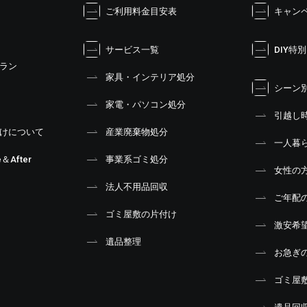
ご利用料金目安表
キャン
サービス一覧
DIY特
ラン
家具・インテリア処分
シーン
家電・パソコン処分
引越し
けについて
産業廃棄物処分
一人暮
＆After
事業系ゴミ処分
女性の
法人不用品回収
ご年配
ゴミ屋敷の片付け
激安希
遺品整理
お急ぎ
ゴミ屋