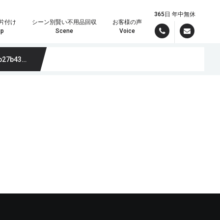
365日 年中無休
片付け
シーン別賢い不用品回収
お客様の声
up
Scene
Voice
cd1eebfb_m
んでお引き受けいたしますので、まずはパワーズまでご連絡ください！
理の時は定額制が大変お得です。
現場スタッフより最短で折り返しご連絡差し上げます。しっかりしたお見積りをメールでご希望の方は