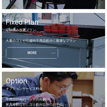
Fixed Plan
定額積み放題プラン
大量のゴミや引越時不用品処分に最適なプラン
MORE
Option
オプションサービス料金
不用品以外のベッドの分解や
家具移動など、ゴミ処分以外のお手伝い