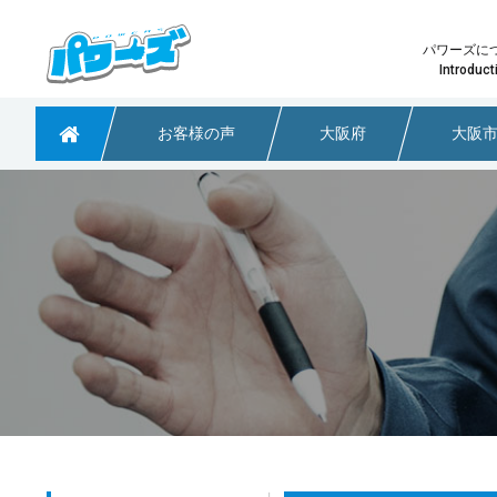
パワーズに
Introduct
お客様の声
大阪府
大阪
粗大ごみや不用品回収なら大阪のパワーズ
少量の不用品回収
パワーズ
どのプ
淀川区で引っ越しに伴う不用品回収のご依頼
大阪府茨木市 不用品回収のご依頼
大阪市阿倍野区で不用品回収のご依頼