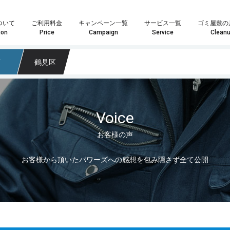
ついて
ご利用料金
キャンペーン一覧
サービス一覧
ゴミ屋敷の
ion
Price
Campaign
Service
Clean
市
鶴見区
Voice
お客様の声
や数点の粗大ごみ処分の場合は「単品回収プラン」がおすすめです。
はお客様へ最安・最善のプランをご提案することをお約束致します。
ランが最適化わからない場合はお気軽にスタッフまでお尋ね下さい。
家具・インテリア回収では大きさや量を問わずあらゆる回収物に対応いたします。また、状態の良い物やアンティーク家具などは買取も可能になりますので、処分の前に一度ご検討ください。もちろん、回収品が一点だけでも喜んで回収に伺いますので、遠慮なくご相談ください！
家電製品やパソコンの回収では家電リサイクル方を遵守し、個人情報が外部に漏れないよう安全に処分いたします。また、年式のの新しい製品については買取も可能になりますので、ご依頼の際にお尋ねください。その他、家電一点からの回収も喜
業界最安値水準の定額制積み放題プラン引引越時の大量の不用品・ゴミ処分、事業系ゴミ・産業廃棄物、ゴミ屋敷や遺品整
どのプランが最適かなど、お気軽にスタッフまでお尋ね下さい。
料金も軽トラサイズでなんと3,000円～最安でご提供！
こちらのメールフォームよりお問い合わせいただいた場合、
こちらのメールフォーム
お客様から頂いたパワーズへの感想を包み隠さず全て公開