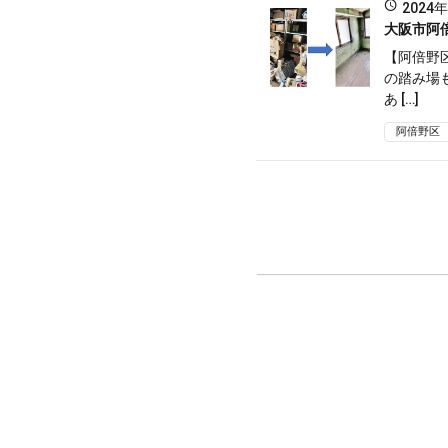
2024
大阪市阿
【阿倍野
の踏み場
あ […]
阿倍野区