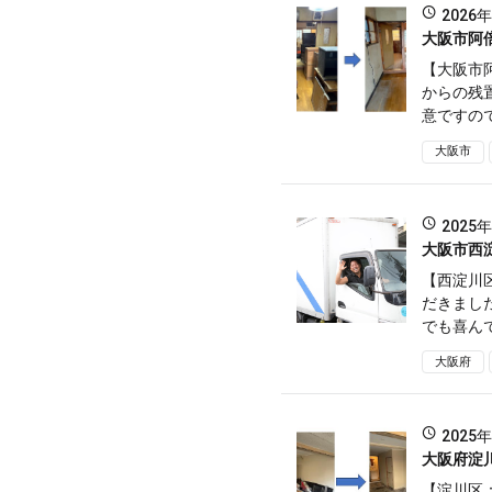
2026
大阪市阿
【大阪市
からの残
意ですので
大阪市
2025
大阪市西
【西淀川
だきまし
でも喜んで
大阪府
2025
大阪府淀
【淀川区