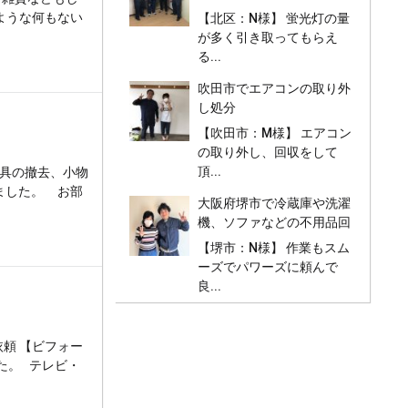
クの処分、不用品回収
ような何もない
【北区：N様】 蛍光灯の量
が多く引き取ってもらえ
る...
吹田市でエアコンの取り外
し処分
【吹田市：M様】 エアコン
の取り外し、回収をして
頂...
家具の撤去、小物
ました。 お部
大阪府堺市で冷蔵庫や洗濯
機、ソファなどの不用品回
収と処分
【堺市：N様】 作業もスム
ーズでパワーズに頼んで
良...
頼 【ビフォー
た。 テレビ・