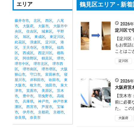
エリア
鶴見区エリア - 新
藤井寺市
北区
西区
八尾
2026
市
大阪府
大阪市
大阪市中
淀川区で
央区
住吉区
城東区
平野
区
旭区
東成区
東淀川区
【淀川区
此花区
浪速区
淀川区
港
もお世話
区
王天寺区
生野区
福島
ことはござ
区
西成区
西淀川区
都島
区
阿倍野区
鶴見区
堺市
淀川区
堺市中区
堺市北区
堺市西
区
堺市南区
堺市堺区
大阪
狭山市
守口市
富田林市
寝
屋川市
岸和田市
吹田市
東
2026
大阪市
枚方市
池田市
泉大
大阪府茨
津市
箕面市
美原区
茨木
【茨木市
市
豊中市
羽曳野市
高槻
市
兵庫県
神戸市
神戸市東
前に必要
灘区
西宮市
芦屋市
宝塚
た。 この
市
伊丹市
京都府
京都市
奈良県
奈良市
大阪府