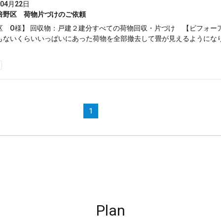
年04月22日
倍野区 荷物片づけのご依頼
区 О様】 回収物：戸建２建分すべての荷物回収・片づけ 【ビフォー
もないくらいいっぱいにあった荷物を全部撤去して畳が見えるようになり
1
Plan