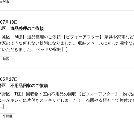
大阪市
年07月18日
旭区 遺品整理のご依頼
 旭区 M様】 遺品整理のご依頼 【ビフォーアフター】 家具や家電な
空家のような何もない状態になりました。 収納スペースにあった荷物な
いただきました。 ベッドや収納 […]
旭区
年05月27日
野区 不用品回収のご依頼
平野区 T様】 回収物：室内不用品の回収 【ビフォーアフター】 物で
ニーがキレイに片付きスッキリとしました！ 布団や衣類も全て片付けま
…]
平野区