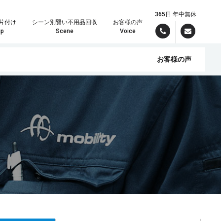
365日 年中無休
片付け
シーン別賢い不用品回収
お客様の声
up
Scene
Voice
お客様の声
んでお引き受けいたしますので、まずはパワーズまでご連絡ください！
理の時は定額制が大変お得です。
現場スタッフより最短で折り返しご連絡差し上げます。しっかりしたお見積りをメールでご希望の方は