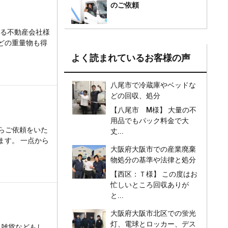
のご依頼
いる不動産会社様
どの重量物も得
よく読まれているお客様の声
八尾市で冷蔵庫やベッドな
どの回収、処分
【八尾市 M様】 大量の不
用品でもパック料金で大
らご依頼をいた
丈...
ます。 一点から
大阪府大阪市での産業廃棄
物処分の基準や法律と処分
金額は？
【西区：Ｔ様】 この度はお
忙しいところ回収ありが
と...
大阪府大阪市北区での蛍光
灯、電球とロッカー、デス
、雑貨などもし