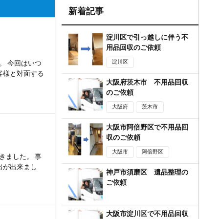
新着記事
淀川区で引っ越しに伴う不
用品回収のご依頼
淀川区
。 今回はいつ
客様と対面する
大阪府茨木市 不用品回収
のご依頼
大阪府
茨木市
大阪市阿倍野区で不用品回
収のご依頼
大阪市
阿倍野区
きました。 事
出が出来まし
神戸市須磨区 遺品整理の
ご依頼
大阪市淀川区で不用品回収