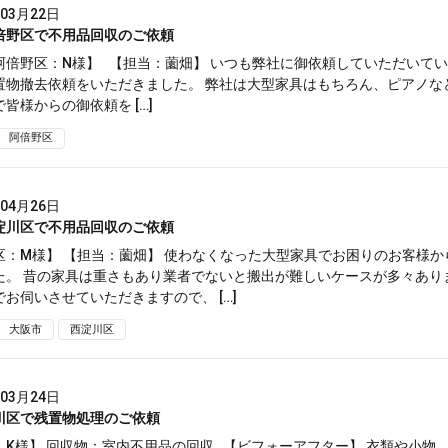
年03月22日
倍野区で不用品回収のご依頼
阿倍野区：N様】 【担当：薗畑】 いつも弊社に御依頼していただいて
置物撤去依頼をいただきました。 弊社は大型家具はもちろん、ピアノな
皆様からの御依頼を […]
阿倍野区
年04月26日
淀川区で不用品回収のご依頼
区：M様】 【担当：薗畑】 使わなくなった大型家具でお困りのお客様か
た。 昔の家具は重さもあり業者でないと搬出が難しいケースが多々あり
お伺いさせていただきますので、 […]
大阪市
西淀川区
年03月24日
川区で残置物処理のご依頼
：K様】 回収物：室内不用品の回収 【ビフォーアフター】 衣類や小物