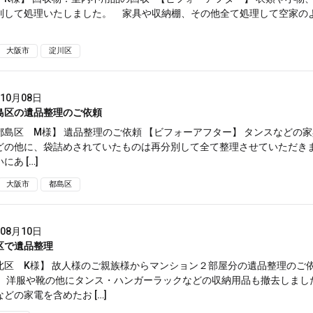
別して処理いたしました。 家具や収納棚、その他全て処理して空家の
大阪市
淀川区
年10月08日
島区の遺品整理のご依頼
都島区 M様】 遺品整理のご依頼 【ビフォーアフター】 タンスなどの
どの他に、袋詰めされていたものは再分別して全て整理させていただき
にあ […]
大阪市
都島区
年08月10日
区で遺品整理
北区 K様】 故人様のご親族様からマンション２部屋分の遺品整理のご依
】 洋服や靴の他にタンス・ハンガーラックなどの収納用品も撤去しまし
どの家電を含めたお […]