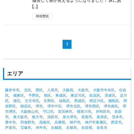
撤去して畳が見えるようになりました！ 床にあ
[…]
阿倍野区
1
エリア
藤井寺市
北区
西区
八尾市
大阪府
大阪市
大阪市中央区
住吉
区
城東区
平野区
旭区
東成区
東淀川区
此花区
浪速区
淀川
区
港区
王天寺区
生野区
福島区
西成区
西淀川区
都島区
阿
倍野区
鶴見区
堺市
堺市中区
堺市北区
堺市西区
堺市南区
堺
市堺区
大阪狭山市
守口市
富田林市
寝屋川市
岸和田市
吹田
市
東大阪市
枚方市
池田市
泉大津市
箕面市
美原区
茨木市
豊中市
羽曳野市
高槻市
兵庫県
神戸市
神戸市東灘区
西宮市
芦屋市
宝塚市
伊丹市
京都府
京都市
奈良県
奈良市