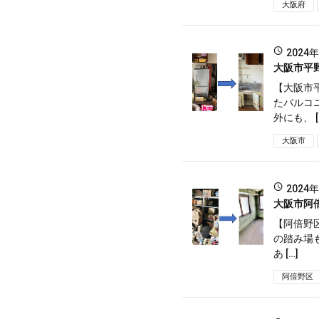
大阪府
2024
大阪市平
【大阪市
たバルコ
外にも、 [
大阪市
2024
大阪市阿
【阿倍野
の踏み場
あ […]
阿倍野区