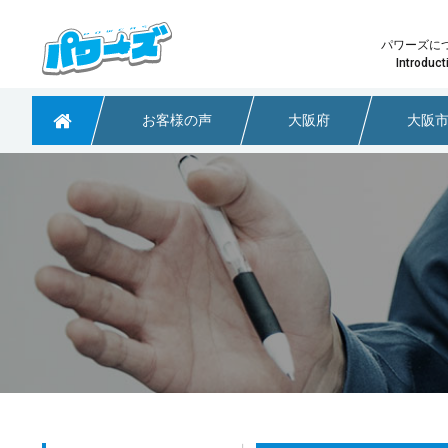
パワーズに
Introduct
お客様の声
大阪府
大阪
粗大ごみや不用品回収なら大阪のパワーズ
少量の不用品回収
パワーズ
どのプ
淀川区で引っ越しに伴う不用品回収のご依頼
大阪府茨木市 不用品回収のご依頼
大阪市阿倍野区で不用品回収のご依頼