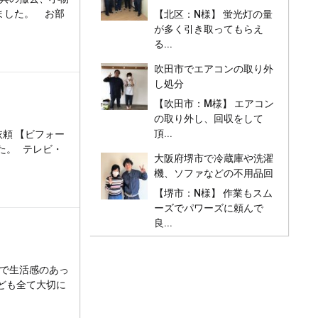
クの処分、不用品回収
ました。 お部
【北区：N様】 蛍光灯の量
が多く引き取ってもらえ
る...
吹田市でエアコンの取り外
し処分
【吹田市：M様】 エアコン
の取り外し、回収をして
頂...
頼 【ビフォー
た。 テレビ・
大阪府堺市で冷蔵庫や洗濯
機、ソファなどの不用品回
収と処分
【堺市：N様】 作業もスム
ーズでパワーズに頼んで
良...
どで生活感のあっ
ども全て大切に