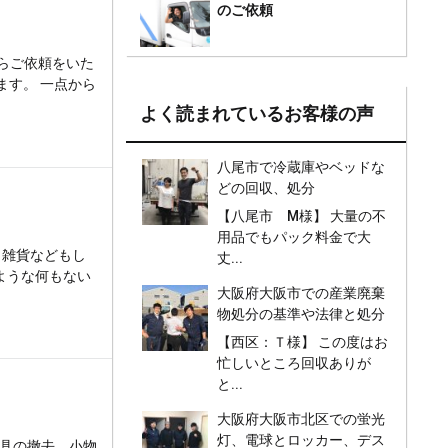
のご依頼
らご依頼をいた
ます。 一点から
よく読まれているお客様の声
八尾市で冷蔵庫やベッドな
どの回収、処分
【八尾市 M様】 大量の不
用品でもパック料金で大
、雑貨などもし
丈...
ような何もない
大阪府大阪市での産業廃棄
物処分の基準や法律と処分
金額は？
【西区：Ｔ様】 この度はお
忙しいところ回収ありが
と...
大阪府大阪市北区での蛍光
灯、電球とロッカー、デス
家具の撤去、小物