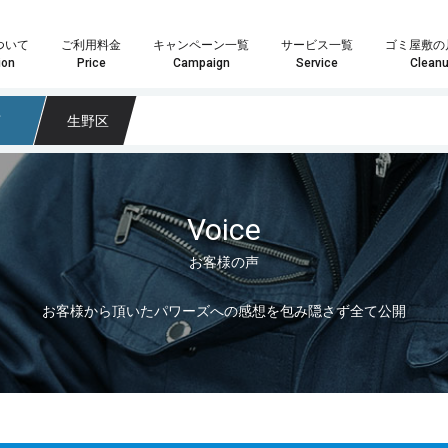
ついて
ご利用料金
キャンペーン一覧
サービス一覧
ゴミ屋敷の
ion
Price
Campaign
Service
Clean
市
生野区
Voice
お客様の声
や数点の粗大ごみ処分の場合は「単品回収プラン」がおすすめです。
はお客様へ最安・最善のプランをご提案することをお約束致します。
ランが最適化わからない場合はお気軽にスタッフまでお尋ね下さい。
家具・インテリア回収では大きさや量を問わずあらゆる回収物に対応いたします。また、状態の良い物やアンティーク家具などは買取も可能になりますので、処分の前に一度ご検討ください。もちろん、回収品が一点だけでも喜んで回収に伺いますので、遠慮なくご相談ください！
家電製品やパソコンの回収では家電リサイクル方を遵守し、個人情報が外部に漏れないよう安全に処分いたします。また、年式のの新しい製品については買取も可能になりますので、ご依頼の際にお尋ねください。その他、家電一点からの回収も喜
業界最安値水準の定額制積み放題プラン引引越時の大量の不用品・ゴミ処分、事業系ゴミ・産業廃棄物、ゴミ屋敷や遺品整
どのプランが最適かなど、お気軽にスタッフまでお尋ね下さい。
料金も軽トラサイズでなんと3,000円～最安でご提供！
こちらのメールフォームよりお問い合わせいただいた場合、
こちらのメールフォーム
お客様から頂いたパワーズへの感想を包み隠さず全て公開