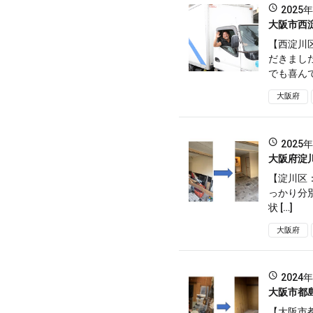
2025
大阪市西
【西淀川
だきまし
でも喜んで
大阪府
2025
大阪府淀
【淀川区
っかり分
状 […]
大阪府
2024
大阪市都
【大阪市