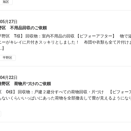
旭区
年05月27日
野区 不用品回収のご依頼
平野区 T様】 回収物：室内不用品の回収 【ビフォーアフター】 物で
ニーがキレイに片付きスッキリとしました！ 布団や衣類も全て片付けま
…]
平野区
年04月22日
倍野区 荷物片づけのご依頼
区 О様】 回収物：戸建２建分すべての荷物回収・片づけ 【ビフォー
もないくらいいっぱいにあった荷物を全部撤去して畳が見えるようになり