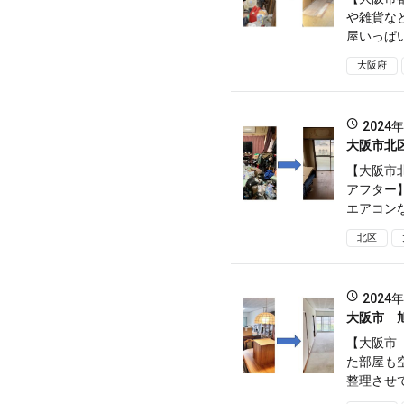
や雑貨な
屋いっぱい
大阪府
2024
大阪市北
【大阪市
アフター
エアコンな
北区
2024
大阪市 
【大阪市
た部屋も
整理させて