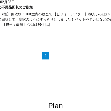
年02月03日
の不用品回収のご依頼
 Y様】 回収物：1DK室内の物全て 【ビフォーアフター】 押入いっぱ
て回収して、空家のようにすっきりとしました！ ベットやテレビなどの
 【担当：薗畑】 今回は居住 […]
1
Plan