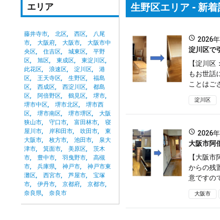
エリア
生野区エリア - 新
藤井寺市
北区
西区
八尾
2026
市
大阪府
大阪市
大阪市中
淀川区で
央区
住吉区
城東区
平野
区
旭区
東成区
東淀川区
【淀川区
此花区
浪速区
淀川区
港
もお世話
区
王天寺区
生野区
福島
ことはござ
区
西成区
西淀川区
都島
区
阿倍野区
鶴見区
堺市
淀川区
堺市中区
堺市北区
堺市西
区
堺市南区
堺市堺区
大阪
狭山市
守口市
富田林市
寝
屋川市
岸和田市
吹田市
東
2026
大阪市
枚方市
池田市
泉大
大阪市阿
津市
箕面市
美原区
茨木
【大阪市
市
豊中市
羽曳野市
高槻
市
兵庫県
神戸市
神戸市東
からの残
灘区
西宮市
芦屋市
宝塚
意ですので
市
伊丹市
京都府
京都市
奈良県
奈良市
大阪市