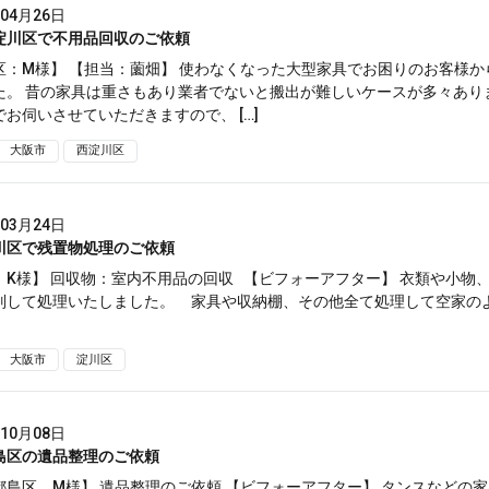
年04月26日
淀川区で不用品回収のご依頼
区：M様】 【担当：薗畑】 使わなくなった大型家具でお困りのお客様か
た。 昔の家具は重さもあり業者でないと搬出が難しいケースが多々あり
お伺いさせていただきますので、 […]
大阪市
西淀川区
年03月24日
川区で残置物処理のご依頼
：K様】 回収物：室内不用品の回収 【ビフォーアフター】 衣類や小物
別して処理いたしました。 家具や収納棚、その他全て処理して空家の
大阪市
淀川区
年10月08日
島区の遺品整理のご依頼
都島区 M様】 遺品整理のご依頼 【ビフォーアフター】 タンスなどの