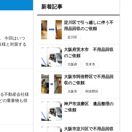
新着記事
淀川区で引っ越しに伴う不
用品回収のご依頼
淀川区
。 今回はいつ
客様と対面する
大阪府茨木市 不用品回収
のご依頼
大阪府
茨木市
大阪市阿倍野区で不用品回
収のご依頼
大阪市
阿倍野区
いる不動産会社様
どの重量物も得
神戸市須磨区 遺品整理の
ご依頼
大阪市淀川区で不用品回収