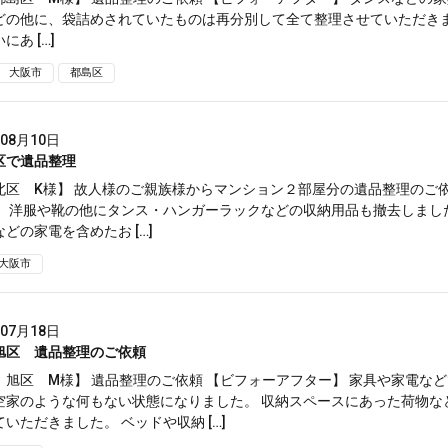
どの他に、袋詰めされていたものは再分別して全て整理させていただき
にあ […]
大阪市
都島区
年08月10日
区で遺品整理
北区 K様】 故人様のご親族様からマンション２部屋分の遺品整理のご依
】 洋服や靴の他にタンス・ハンガーラックなどの収納用品も撤去しまし
どの家電を含めたお […]
大阪市
年07月18日
旭区 遺品整理のご依頼
 旭区 M様】 遺品整理のご依頼 【ビフォーアフター】 家具や家電な
空家のような何もない状態になりました。 収納スペースにあった荷物な
いただきました。 ベッドや収納 […]