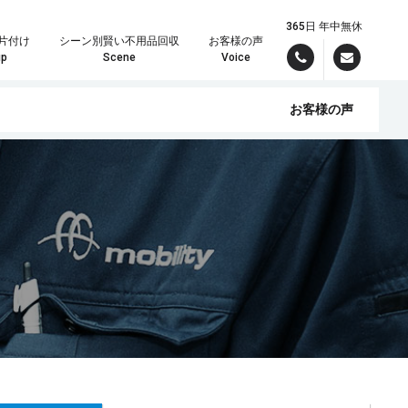
365日 年中無休
片付け
シーン別賢い不用品回収
お客様の声
up
Scene
Voice
お客様の声
んでお引き受けいたしますので、まずはパワーズまでご連絡ください！
理の時は定額制が大変お得です。
現場スタッフより最短で折り返しご連絡差し上げます。しっかりしたお見積りをメールでご希望の方は