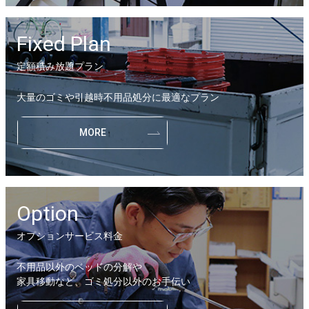
Fixed Plan
定額積み放題プラン
大量のゴミや引越時不用品処分に最適なプラン
MORE
Option
オプションサービス料金
不用品以外のベッドの分解や
家具移動など、ゴミ処分以外のお手伝い