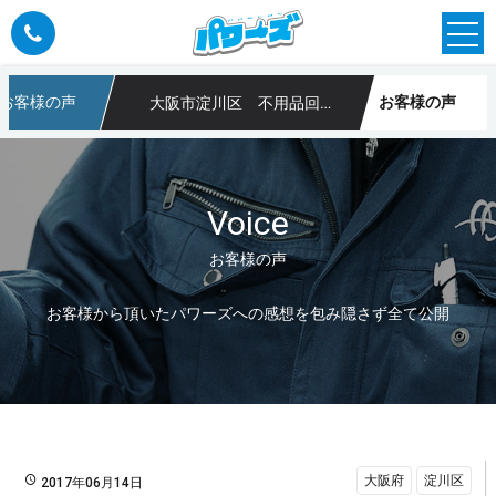
お客様の声
お客様の声
大阪市淀川区 不用品回収、家具や家電(タンス、ストーブ、ソファーなど)
や不用品回収なら大阪のパワーズ
Voice
お客様の声
お客様から頂いたパワーズへの感想を包み隠さず全て公開
大阪府
淀川区
2017年06月14日