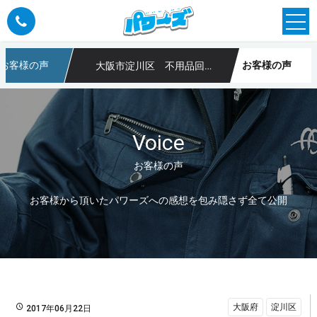
お客様の声
お客様の声
大阪市淀川区 不用品回収、産業廃棄物回収(洗濯機、ソファー、冷蔵庫、)
や不用品回収なら大阪のパワーズ
Voice
お客様の声
お客様から頂いたパワーズへの感想を包み隠さず全て公開
大阪府
淀川区
2017年06月22日